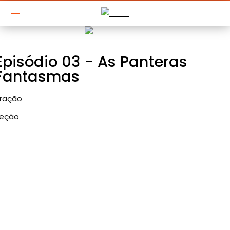
Episódio 03 - As Panteras
Fantasmas
ração
reção