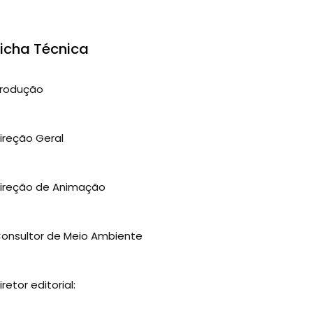
Ficha Técnica
rodução
ireção Geral
ireção de Animação
onsultor de Meio Ambiente
iretor editorial: