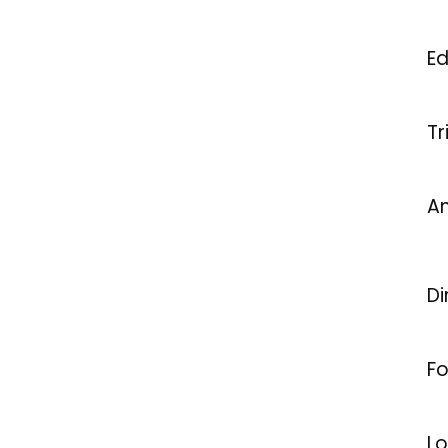
Ed
Tr
A
Di
Fo
Lo