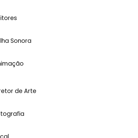
itores
ilha Sonora
nimação
retor de Arte
tografia
cal