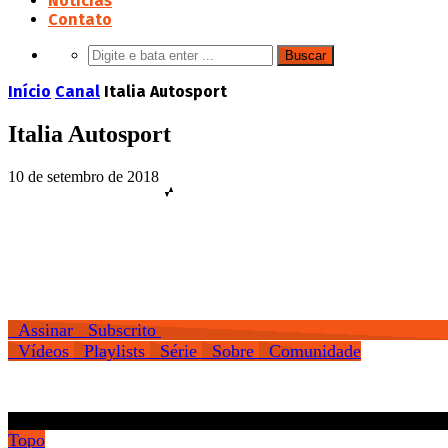
Notícias
Contato
Início
Canal
Italia Autosport
Italia Autosport
10 de setembro de 2018
Assinar
Subscrito
Vídeos
Playlists
Série
Sobre
Comunidade
.
Topo