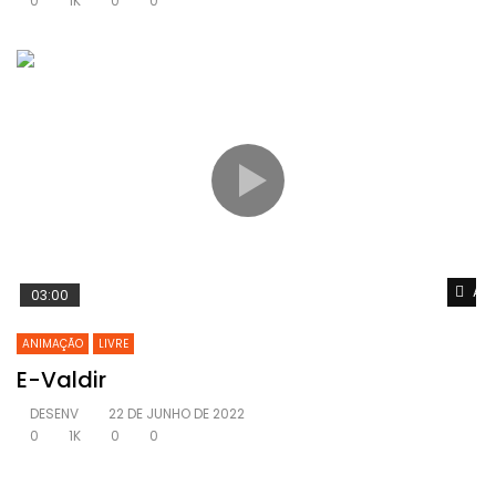
0
1K
0
0
Ass
03:00
ANIMAÇÃO
LIVRE
E-Valdir
DESENV
22 DE JUNHO DE 2022
0
1K
0
0