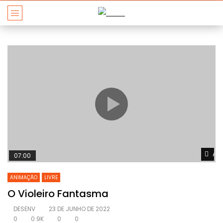
Ass
07:00
ANIMAÇÃO
LIVRE
O Violeiro Fantasma
DESENV
23 DE JUNHO DE 2022
0
0.9K
0
0