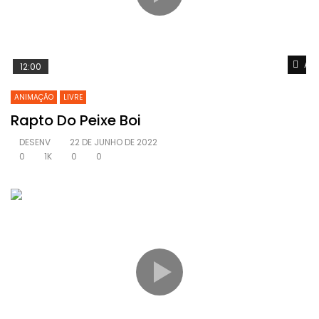
Ass
12:00
ANIMAÇÃO
LIVRE
Rapto Do Peixe Boi
DESENV
22 DE JUNHO DE 2022
0
1K
0
0