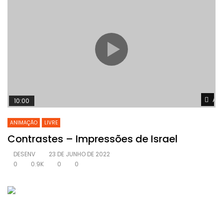
Ass
10:00
ANIMAÇÃO
LIVRE
Contrastes – Impressões de Israel
DESENV
23 DE JUNHO DE 2022
0
0.9K
0
0