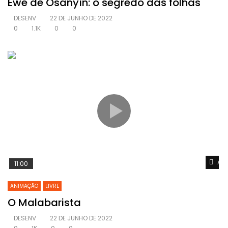
Ewé de Òsányìn: o segredo das folhas
DESENV
22 DE JUNHO DE 2022
0
1.1K
0
0
Ass
11:00
ANIMAÇÃO
LIVRE
O Malabarista
DESENV
22 DE JUNHO DE 2022