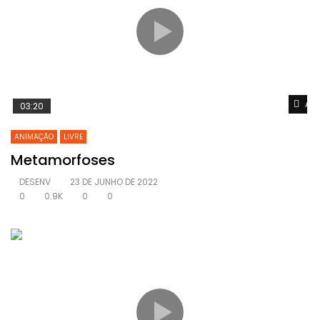
Ass
03:20
ANIMAÇÃO
LIVRE
Metamorfoses
DESENV
23 DE JUNHO DE 2022
0
0.9K
0
0