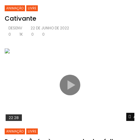
ANIMAÇÃO
LIVRE
Cativante
DESENV
22 DE JUNHO DE 2022
0
1K
0
0
Ass
22:28
ANIMAÇÃO
LIVRE