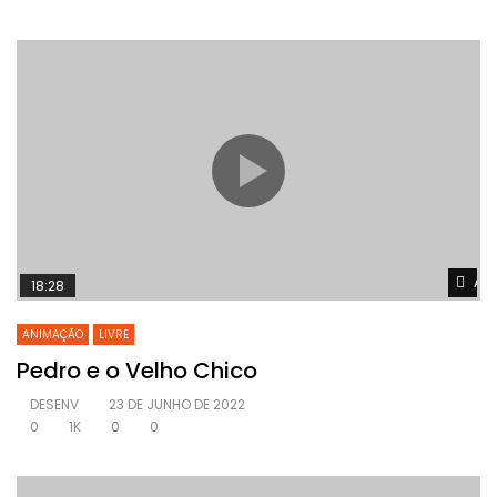
Ass
18:28
ANIMAÇÃO
LIVRE
Pedro e o Velho Chico
DESENV
23 DE JUNHO DE 2022
0
1K
0
0