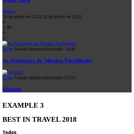
desenv
24 de junho de 2022
24 de junho de 2022
0
1.3K
0
0
Ícone
Assistir depois
Adicionado
14:00
As Aventuras do Menino Pontilhado
Ícone
Assistir depois
Adicionado
01:33
Shazem
EXAMPLE 3
BEST IN TRAVEL 2018
Todos