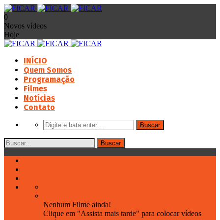
0
Novos vídeos
Hoje
INÍCIO
Quem Somos
Programação
Filmes
Notícias
Contato
Nenhum Filme ainda!
Clique em "Assista mais tarde" para colocar vídeos