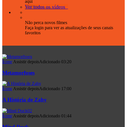
aqui
Ver todos os vídeos
Não perca novos filmes
Faça login para ver as atualizações de seus canais
favoritos
Ícone
Assistir depois
Adicionado
03:20
Metamorfoses
Ícone
Assistir depois
Adicionado
17:00
A História de Zahy
Ícone
Assistir depois
Adicionado
01:44
Mind Duck